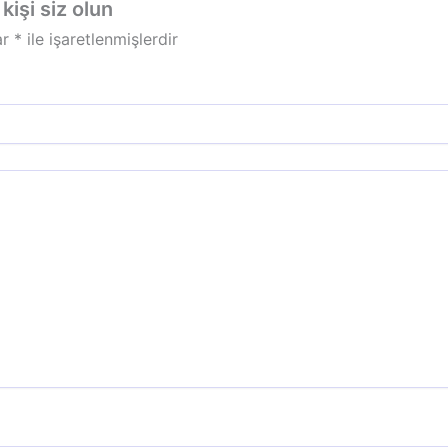
işi siz olun
ar
*
ile işaretlenmişlerdir