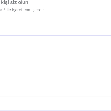
işi siz olun
ar
*
ile işaretlenmişlerdir