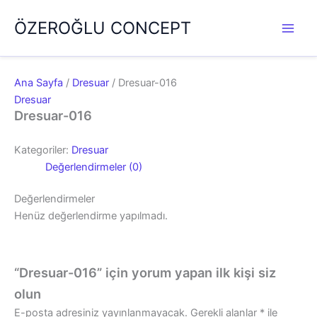
İçeriğe
ÖZEROĞLU CONCEPT
atla
Ana Sayfa
/
Dresuar
/ Dresuar-016
Dresuar
Dresuar-016
Kategoriler:
Dresuar
Değerlendirmeler (0)
Değerlendirmeler
Henüz değerlendirme yapılmadı.
“Dresuar-016” için yorum yapan ilk kişi siz
olun
E-posta adresiniz yayınlanmayacak.
Gerekli alanlar
*
ile