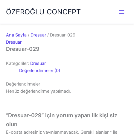
İçeriğe
ÖZEROĞLU CONCEPT
atla
Ana Sayfa
/
Dresuar
/ Dresuar-029
Dresuar
Dresuar-029
Kategoriler:
Dresuar
Değerlendirmeler (0)
Değerlendirmeler
Henüz değerlendirme yapılmadı.
“Dresuar-029” için yorum yapan ilk kişi siz
olun
E-posta adresiniz yayınlanmayacak.
Gerekli alanlar
*
ile