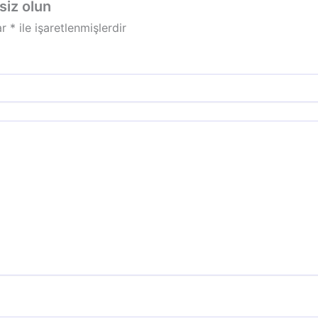
siz olun
ar
*
ile işaretlenmişlerdir