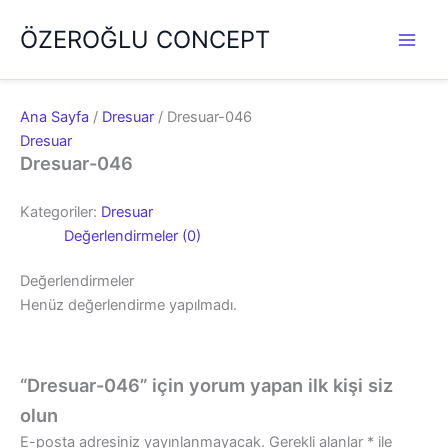
İçeriğe
ÖZEROĞLU CONCEPT
atla
Ana Sayfa
/
Dresuar
/ Dresuar-046
Dresuar
Dresuar-046
Kategoriler:
Dresuar
Değerlendirmeler (0)
Değerlendirmeler
Henüz değerlendirme yapılmadı.
“Dresuar-046” için yorum yapan ilk kişi siz
olun
E-posta adresiniz yayınlanmayacak.
Gerekli alanlar
*
ile