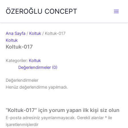
İçeriğe
ÖZEROĞLU CONCEPT
atla
Ana Sayfa
/
Koltuk
/ Koltuk-017
Koltuk
Koltuk-017
Kategoriler:
Koltuk
Değerlendirmeler (0)
Değerlendirmeler
Henüz değerlendirme yapılmadı.
“Koltuk-017” için yorum yapan ilk kişi siz olun
E-posta adresiniz yayınlanmayacak.
Gerekli alanlar
*
ile
işaretlenmişlerdir