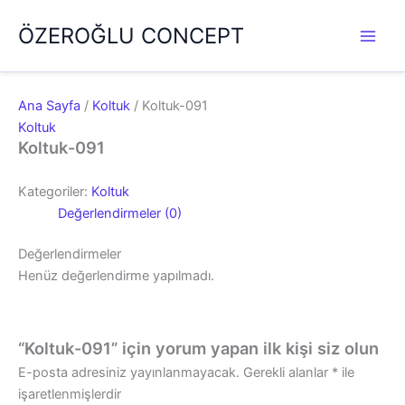
İçeriğe
ÖZEROĞLU CONCEPT
atla
Ana Sayfa
/
Koltuk
/ Koltuk-091
Koltuk
Koltuk-091
Kategoriler:
Koltuk
Değerlendirmeler (0)
Değerlendirmeler
Henüz değerlendirme yapılmadı.
“Koltuk-091” için yorum yapan ilk kişi siz olun
E-posta adresiniz yayınlanmayacak.
Gerekli alanlar
*
ile
işaretlenmişlerdir