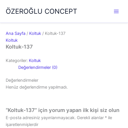
İçeriğe
ÖZEROĞLU CONCEPT
atla
Ana Sayfa
/
Koltuk
/ Koltuk-137
Koltuk
Koltuk-137
Kategoriler:
Koltuk
Değerlendirmeler (0)
Değerlendirmeler
Henüz değerlendirme yapılmadı.
“Koltuk-137” için yorum yapan ilk kişi siz olun
E-posta adresiniz yayınlanmayacak.
Gerekli alanlar
*
ile
işaretlenmişlerdir