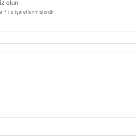
iz olun
ar
*
ile işaretlenmişlerdir