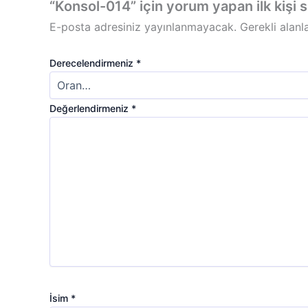
“Konsol-014” için yorum yapan ilk kişi s
E-posta adresiniz yayınlanmayacak.
Gerekli alanl
Derecelendirmeniz
*
Değerlendirmeniz
*
İsim
*