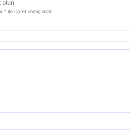
z olun
ar
*
ile işaretlenmişlerdir