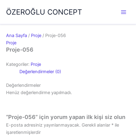
İçeriğe
ÖZEROĞLU CONCEPT
atla
Ana Sayfa
/
Proje
/ Proje-056
Proje
Proje-056
Kategoriler:
Proje
Değerlendirmeler (0)
Değerlendirmeler
Henüz değerlendirme yapılmadı.
“Proje-056” için yorum yapan ilk kişi siz olun
E-posta adresiniz yayınlanmayacak.
Gerekli alanlar
*
ile
işaretlenmişlerdir