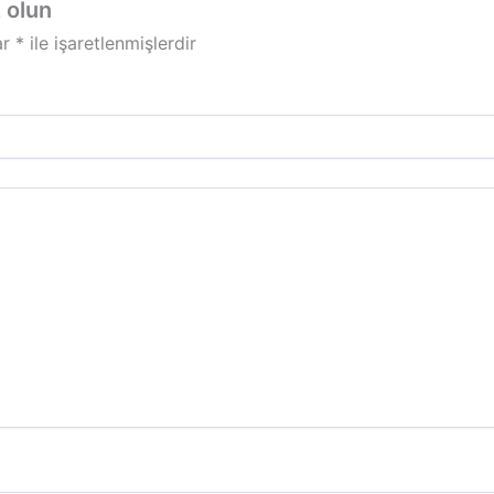
z olun
ar
*
ile işaretlenmişlerdir