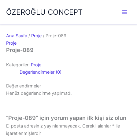
İçeriğe
ÖZEROĞLU CONCEPT
atla
Ana Sayfa
/
Proje
/ Proje-089
Proje
Proje-089
Kategoriler:
Proje
Değerlendirmeler (0)
Değerlendirmeler
Henüz değerlendirme yapılmadı.
“Proje-089” için yorum yapan ilk kişi siz olun
E-posta adresiniz yayınlanmayacak.
Gerekli alanlar
*
ile
işaretlenmişlerdir