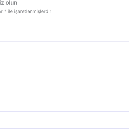
iz olun
ar
*
ile işaretlenmişlerdir