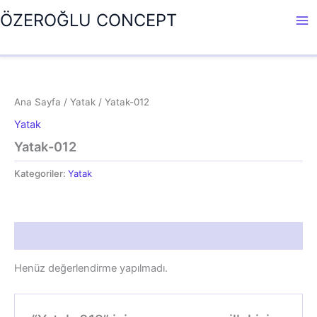
İçeriğe
ÖZEROĞLU CONCEPT
atla
Ana Sayfa
/
Yatak
/ Yatak-012
Yatak
Yatak-012
Kategoriler:
Yatak
Değerlendirmeler (0)
Henüz değerlendirme yapılmadı.