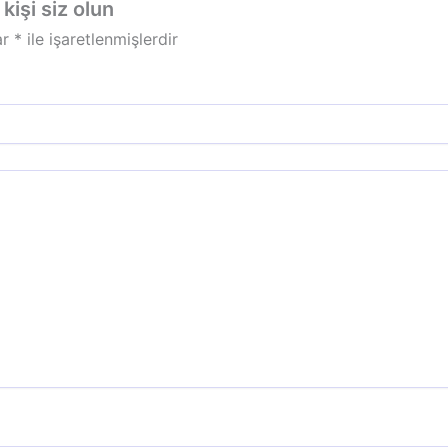
işi siz olun
ar
*
ile işaretlenmişlerdir